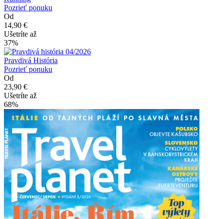
Pozrieť ponuku
Od
14,90 €
Ušetríte až
37%
Pravdivá História
Pozrieť ponuku
Od
23,90 €
Ušetríte až
68%