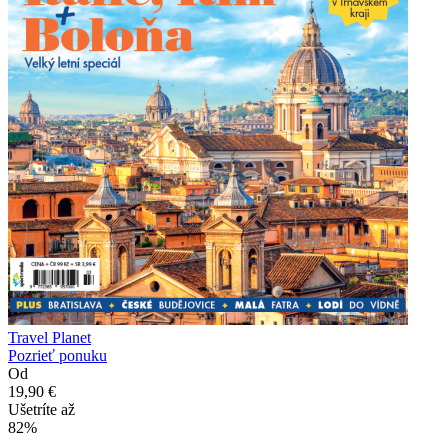
Travel Planet
Pozrieť ponuku
Od
19,90 €
Ušetríte až
82%