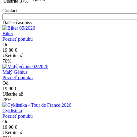
Ušetríte 37%
Contact
Ďalšie časopisy
Biker
Pozrieť ponuku
Od
19,80 €
Ušetríte až
70%
Malý Génius
Pozrieť ponuku
Od
19,90 €
Ušetríte až
28%
Cyklistika
Pozrieť ponuku
Od
19,90 €
Ušetríte až