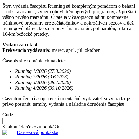
Štyri vydania časopisu Running sú kompletným poradcom o behaní
– od stravovania, výberu obuvi, tréningových programov, až po štart
vášho prvého maratónu. Čitatelia v časopisoch nájdu komplexné
tréningové programy pre začiatočníkov a pokročilých bežcov a tiež
tréningové plány ako sa pripraviť na maratón, polmaratón, 5-km a
10-km bežecké preteky.
Vydaní za rok
: 4
Frekvencia vydávania:
marec, apríl, júl, október
Časopis si v schránkach nájdete:
Running 1/2026 (27.3.2026)
Running 2/2026 (3.6.2026)
Running 3/2026 (28.7.2026)
Running 4/2026 (30.10.2026)
Časy doručenia časopisov sú orientačné, vydavateľ si vyhradzuje
právo posunúť termíny vydania a následne doručenia časopisu.
Code
Stiahnuť darčekovú poukážku
Darčeková poukážka