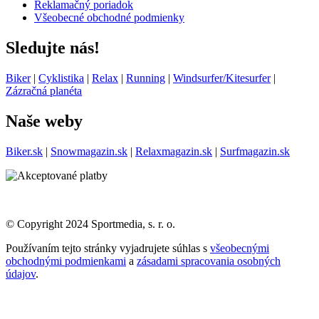
Reklamačný poriadok
Všeobecné obchodné podmienky
Sledujte nás!
Biker
|
Cyklistika
|
Relax
|
Running
|
Windsurfer/Kitesurfer
|
Zázračná planéta
Naše weby
Biker.sk
|
Snowmagazin.sk
|
Relaxmagazin.sk
|
Surfmagazin.sk
© Copyright 2024 Sportmedia, s. r. o.
Používaním tejto stránky vyjadrujete súhlas s
všeobecnými
obchodnými podmienkami
a
zásadami spracovania osobných
údajov
.