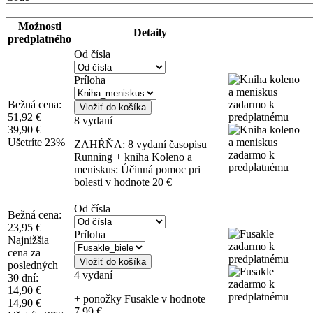
Možnosti
Detaily
predplatného
Od čísla
Príloha
Bežná cena:
Vložiť do košíka
51,92 €
8 vydaní
39,90 €
Ušetríte 23%
ZAHŔŇA: 8 vydaní časopisu
Running + kniha Koleno a
meniskus: Účinná pomoc pri
bolesti v hodnote 20 €
Od čísla
Bežná cena:
23,95 €
Príloha
Najnižšia
cena za
Vložiť do košíka
posledných
4 vydaní
30 dní:
14,90 €
+ ponožky Fusakle v hodnote
14,90 €
7,99 €